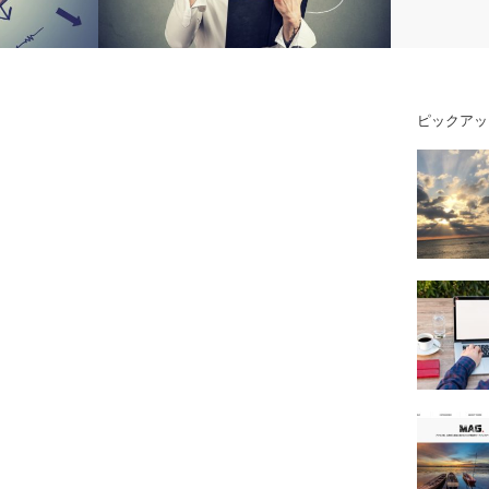
ピックアッ
い人】目標が
本質を学べばわかる！大谷翔平選手の目
とは？
標達成シートの作り方にはポイントがあ
った！