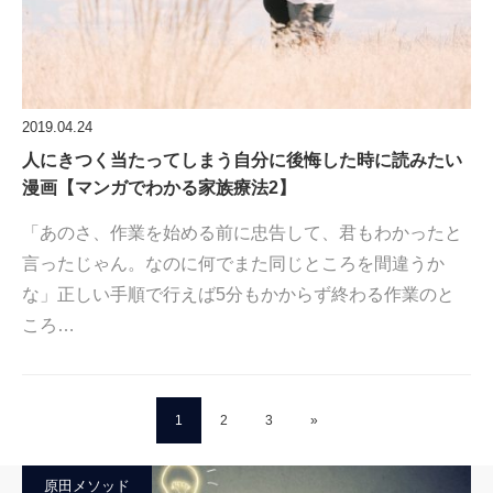
2019.04.24
人にきつく当たってしまう自分に後悔した時に読みたい
漫画【マンガでわかる家族療法2】
「あのさ、作業を始める前に忠告して、君もわかったと
言ったじゃん。なのに何でまた同じところを間違うか
な」正しい手順で行えば5分もかからず終わる作業のと
ころ…
1
2
3
»
原田メソッド