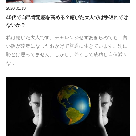
2020.01.19
40代で自己肯定感を高める？錆びた大人では手遅れでは
ないか？
私は錆びた大人です。チャレンジせずあきらめても、言
い訳が達者になったおかげで普通に生きています。別に
恥とは思ってません。しかし、若くして成功し自信満々
な…