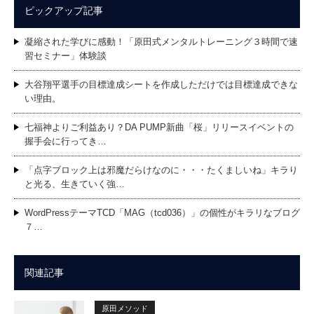
ピックアップ記事
凝縮された学びに感動！「原田式メンタルトレーニング３時間で速
習セミナー」体験談
大谷翔平選手の目標達成シートを作成しただけでは目標達成できな
い理由。
七福神よりご利益あり？DA PUMP新曲「桜」リリースイベントの
握手会に行ってき…
「点字ブロック上は邪魔だらけなのに・・・たくましいね」キラり
と光る、生きていく強…
WordPressテーマTCD「MAG（tcd036）」の個性がキラリなブログ
７…
関連記事
原田メソッド