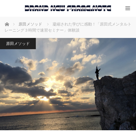
ホーム
原田メソッド
凝縮された学びに感動！「原田式メンタルト
レーニング３時間で速習セミナー」体験談
原田メソッド