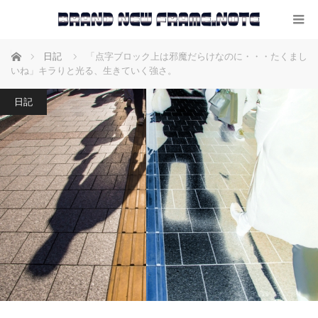
ホーム
日記
「点字ブロック上は邪魔だらけなのに・・・たくまし
いね」キラりと光る、生きていく強さ。
日記