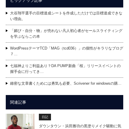
ピックアップ記事
大谷翔平選手の目標達成シートを作成しただけでは目標達成できな
い理由。
「媚び・自分・物」が売れない凡人初心者がセールスライティング
を学ぶならこの本
WordPressテーマTCD「MAG（tcd036）」の個性がキラリなブログ
７…
七福神よりご利益あり？DA PUMP新曲「桜」リリースイベントの
握手会に行ってき…
緻密な文章書くためには勇気も必要、Scrivener for windowsの購…
関連記事
日記
ダウンタウン・浜田雅功の黒塗りメイク騒動に気