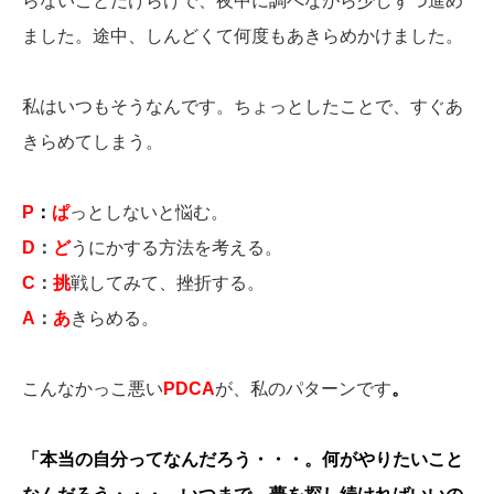
らないことだけらけで、夜中に調べながら少しずつ進め
ました。途中、しんどくて何度もあきらめかけました。
私はいつもそうなんです。ちょっとしたことで、すぐあ
きらめてしまう。
P
：
ぱ
っとしないと悩む。
D
：
ど
うにかする方法を考える。
C
：
挑
戦してみて、挫折する。
A
：
あ
きらめる。
こんなかっこ悪い
PDCA
が、私のパターンです
。
「本当の自分ってなんだろう・・・。何がやりたいこと