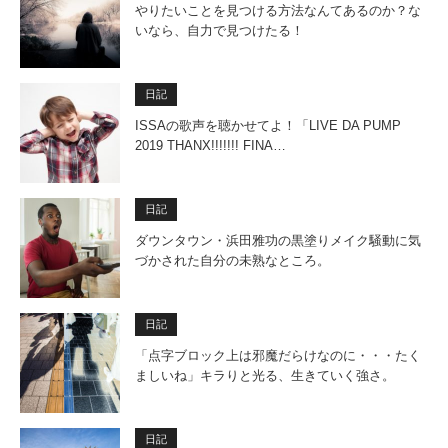
やりたいことを見つける方法なんてあるのか？な
いなら、自力で見つけたる！
日記
ISSAの歌声を聴かせてよ！「LIVE DA PUMP
2019 THANX!!!!!!! FINA…
日記
ダウンタウン・浜田雅功の黒塗りメイク騒動に気
づかされた自分の未熟なところ。
日記
「点字ブロック上は邪魔だらけなのに・・・たく
ましいね」キラりと光る、生きていく強さ。
日記