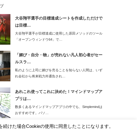
プ
大谷翔平選手の目標達成シートを作成しただけで
は目標…
大谷翔平選手が目標達成に使用した原田メソッドのツール
「オープンウィンドウ64」で…
「媚び・自分・物」が売れない凡人初心者がセー
ルスラ…
私のように上司に媚びを売ることを知らない人間は、いず
れ会社から将来戦力外通告され…
あれこれ使ってこれに決めた！マインドマップア
プリは…
数多くあるマインドマップアプリの中でも、Simplemindは
おすすめです。パソ…
を続けた場合Cookieの使用に同意したことになります。