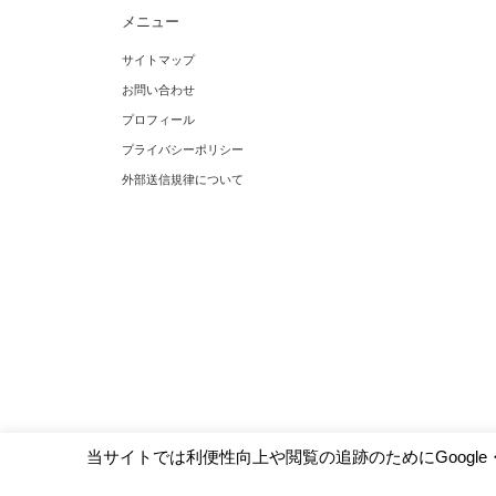
メニュー
【人生の目標が思いつかない人】目標が
ダイレクト出版は怪しい会
サイトマップ
ないと無気力な時の必読書とは？
る恐る無料本を購入したそ
お問い合わせ
プロフィール
プライバシーポリシー
外部送信規律について
当サイトでは利便性向上や閲覧の追跡のためにGoogle