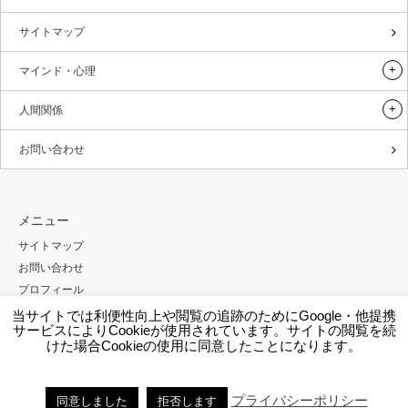
サイトマップ
マインド・心理
人間関係
お問い合わせ
メニュー
サイトマップ
お問い合わせ
プロフィール
プライバシーポリシー
当サイトでは利便性向上や閲覧の追跡のためにGoogle・他提携
サービスによりCookieが使用されています。サイトの閲覧を続
外部送信規律について
けた場合Cookieの使用に同意したことになります。
Copyright ©
BRAND NEW FRAME.NOTE
All rights reserved.
プライバシーポリシー
同意しました
拒否します