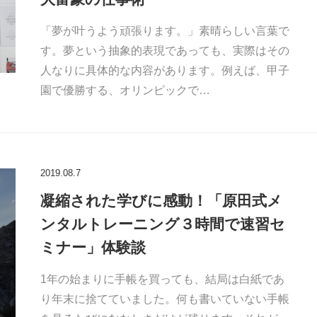
「夢が叶うよう頑張ります。」素晴らしい言葉で
す。夢という抽象的表現であっても、実際はその
人なりに具体的な内容があります。例えば、甲子
園で優勝する、オリンピックで…
2019.08.7
凝縮された学びに感動！「原田式メ
ンタルトレーニング３時間で速習セ
ミナー」体験談
1年の始まりに手帳を買っても、結局は白紙であ
り年末に捨てていました。何も書いていない手帳