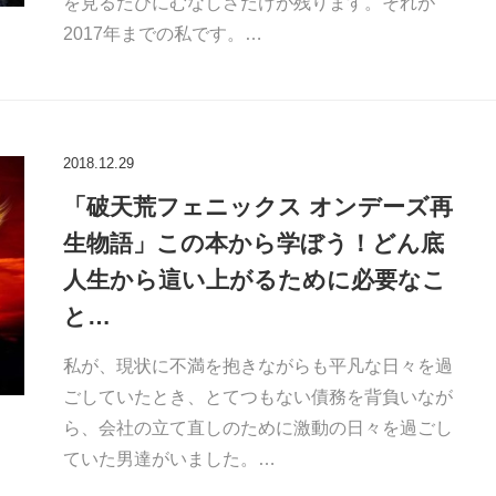
を見るたびにむなしさだけが残ります。それが
2017年までの私です。…
2018.12.29
「破天荒フェニックス オンデーズ再
生物語」この本から学ぼう！どん底
人生から這い上がるために必要なこ
と…
私が、現状に不満を抱きながらも平凡な日々を過
ごしていたとき、とてつもない債務を背負いなが
ら、会社の立て直しのために激動の日々を過ごし
ていた男達がいました。…