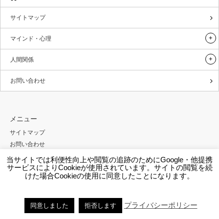
サイトマップ
マインド・心理
人間関係
お問い合わせ
メニュー
サイトマップ
お問い合わせ
プロフィール
当サイトでは利便性向上や閲覧の追跡のためにGoogle・他提携
サービスによりCookieが使用されています。サイトの閲覧を続
プライバシーポリシー
けた場合Cookieの使用に同意したことになります。
外部送信規律について
プライバシーポリシー
同意しました
拒否します
Copyright ©
BRAND NEW FRAME.NOTE
All rights reserved.