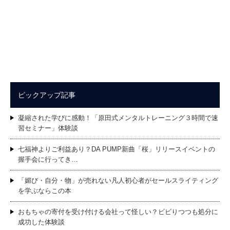
ピックアップ記事
凝縮された学びに感動！「原田式メンタルトレーニング３時間で速
習セミナー」体験談
七福神よりご利益あり？DA PUMP新曲「桜」リリースイベントの
握手会に行ってき…
「媚び・自分・物」が売れない凡人初心者がセールスライティング
を学ぶならこの本
おもちゃの寄付を受け付ける会社って怪しい？ビビりつつも処分に
成功した体験談