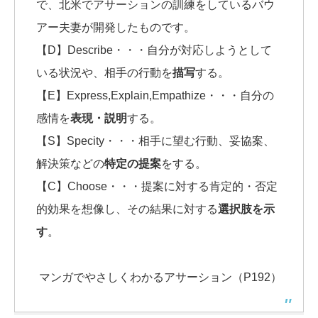
で、北米でアサーションの訓練をしているバウ
アー夫妻が開発したものです。
【D】Describe・・・自分が対応しようとして
いる状況や、相手の行動を
描写
する。
【E】Express,Explain,Empathize・・・自分の
感情を
表現・説明
する。
【S】Specity・・・相手に望む行動、妥協案、
解決策などの
特定の提案
をする。
【C】Choose・・・提案に対する肯定的・否定
的効果を想像し、その結果に対する
選択肢を示
す
。
マンガでやさしくわかるアサーション（P192）