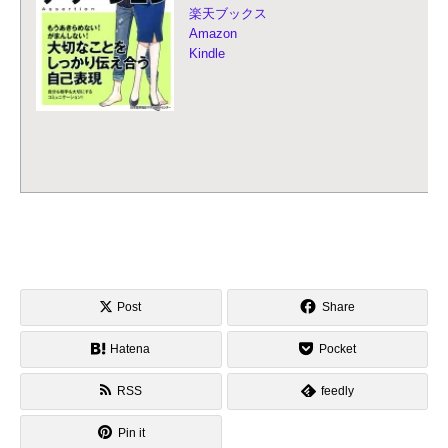
楽天ブックス
Amazon
Kindle
Post
Share
Hatena
Pocket
RSS
feedly
Pin it