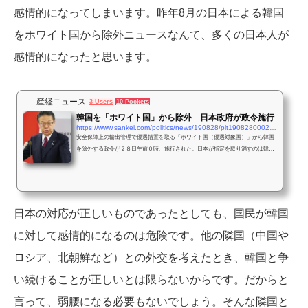
感情的になってしまいます。昨年8月の日本による韓国
をホワイト国から除外ニュースなんて、多くの日本人が
感情的になったと思います。
産経ニュース
3 Users
10 Pockets
韓国を「ホワイト国」から除外 日本政府が政令施行
https://www.sankei.com/politics/news/190828/plt1908280002-n1.html
安全保障上の輸出管理で優遇措置を取る「ホワイト国（優遇対象国）」から韓国
を除外する政令が２８日午前０時、施行された。日本が指定を取り消すのは韓国
が初めて。日本政…
日本の対応が正しいものであったとしても、国民が韓国
に対して感情的になるのは危険です。他の隣国（中国や
ロシア、北朝鮮など）との外交を考えたとき、韓国と争
い続けることが正しいとは限らないからです。だからと
言って、弱腰になる必要もないでしょう。
そんな
隣国と