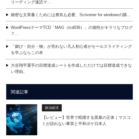
リーディング速読マ…
緻密な文章書くためには勇気も必要、Scrivener for windowsの購…
WordPressテーマTCD「MAG（tcd036）」の個性がキラリなブログ
７…
「媚び・自分・物」が売れない凡人初心者がセールスライティング
を学ぶならこの本
大谷翔平選手の目標達成シートを作成しただけでは目標達成できな
い理由。
関連記事
政治経済
【レビュー】世界で暗躍する黒幕の正体｜マスコ
ミが語れない事実と平和ボケ日本人