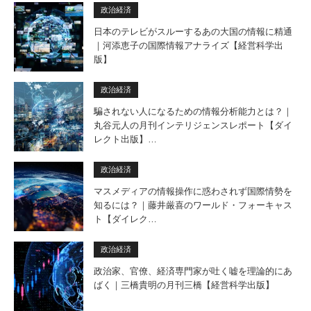
政治経済
日本のテレビがスルーするあの大国の情報に精通
｜河添恵子の国際情報アナライズ【経営科学出
版】
政治経済
騙されない人になるための情報分析能力とは？｜
丸谷元人の月刊インテリジェンスレポート【ダイ
レクト出版】…
政治経済
マスメディアの情報操作に惑わされず国際情勢を
知るには？｜藤井厳喜のワールド・フォーキャス
ト【ダイレク…
政治経済
政治家、官僚、経済専門家が吐く嘘を理論的にあ
ばく｜三橋貴明の月刊三橋【経営科学出版】