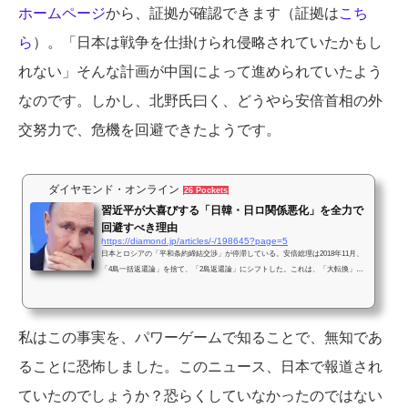
ホームページ
から、証拠が確認できます（証拠は
こち
ら
）。「日本は戦争を仕掛けられ侵略されていたかもし
れない」そんな計画が中国によって進められていたよう
なのです。しかし、北野氏曰く、どうやら安倍首相の外
交努力で、危機を回避できたようです。
ダイヤモンド・オンライン
26 Pockets
習近平が大喜びする「日韓・日ロ関係悪化」を全力で
回避すべき理由
https://diamond.jp/articles/-/198645?page=5
日本とロシアの「平和条約締結交渉」が停滞している。安倍総理は2018年11月、
「4島一括返還論」を捨て、「2島返還論」にシフトした。これは、「大転換」
で、日本側の「大きな譲歩」である。にもかかわらず、プーチンは、2島返還のた
めに日本は「日米安保を破棄しなければならない」と、ありえない要求をしてい
る。日本国民の感情を逆なでするプーチンの発言。真意はどこにあるのだろう
か？
私はこの事実を、パワーゲームで知ることで、無知であ
ることに恐怖しました。このニュース、日本で報道され
ていたのでしょうか？恐らくしていなかったのではない