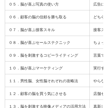
０
５．脳が喜ぶ写真の使い方
広告に
０
６．顧客の脳の信頼を勝ち取る
どちら
０
７．脳が喜ぶ接客スキル
接客ス
０
８．脳が喜ぶセールステクニック
ちょっ
０
９．脳を刺激するコピーライティング
言葉で
１０．脳が喜ぶマーケティング
実行す
１１．男性脳、女性脳それぞれの攻略法
やらな
１２．顧客の脳を買う気にさせる
店舗セ
１３．脳を刺激する映像メディアの活用方法
真新し