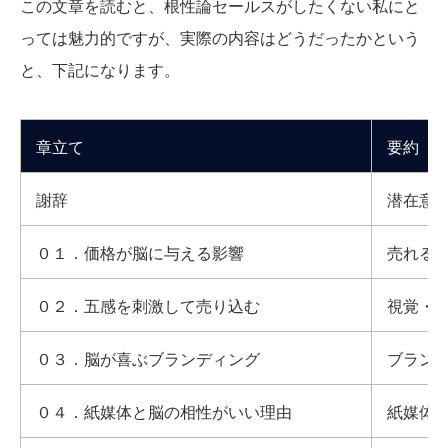
この文章を読むと、根性論セールスがしたくない私にと
っては魅力的ですが、実際の内容はどうだったかという
と、下記になります。
章立て
要約
謝辞
潜在意
０１．価格が脳に与える影響
売れる
０
２．五感を刺激して売り込む
視覚・
０
３．脳が喜ぶブランディング
ブラン
０
４．紙媒体と脳の相性がいい理由
紙媒体