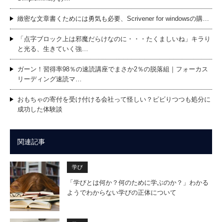
緻密な文章書くためには勇気も必要、Scrivener for windowsの購…
「点字ブロック上は邪魔だらけなのに・・・たくましいね」キラり
と光る、生きていく強…
ガーン！習得率98％の速読講座でまさか2％の脱落組｜フォーカス
リーディング速読マ…
おもちゃの寄付を受け付ける会社って怪しい？ビビりつつも処分に
成功した体験談
関連記事
学び
「学びとは何か？何のために学ぶのか？」わかる
ようでわからない学びの正体について