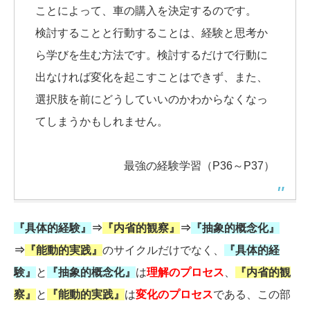
ことによって、車の購入を決定するのです。
検討することと行動することは、経験と思考か
ら学びを生む方法です。検討するだけで行動に
出なければ変化を起こすことはできず、また、
選択肢を前にどうしていいのかわからなくなっ
てしまうかもしれません。
最強の経験学習（P36～P37）
『具体的経験』
⇒
『内省的観察』
⇒
『抽象的概念化』
⇒
『能動的実践』
のサイクルだけでなく、
『具体的経
験』
と
『抽象的概念化』
は
理解のプロセス
、
『内省的観
察』
と
『能動的実践』
は
変化のプロセス
である、この部