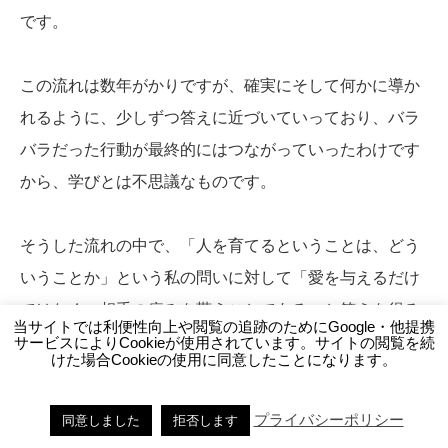
です。
この流れは数年がかりですが、確実にそして何かに導か
れるように、少しずつ答えに近づいていっており、バラ
バラだった行動が最終的にはつながっていったわけです
から、学びとは不思議なものです。
そうした流れの中で、「人を育てるということは、どう
いうことか」という私の問いに対して「愛を与えるだけ
ではなく、相手の痛みを貰うことである」と答えを得る
当サイトでは利便性向上や閲覧の追跡のためにGoogle・他提携
ことができたのは前述しました。それは良いことなので
サービスによりCookieが使用されています。サイトの閲覧を続
けた場合Cookieの使用に同意したことになります。
すが、同時に森信三先生や徳永先生などの伝説の教師と
私の距離が一気に広がったのも事実です。到底到達でき
プライバシーポリシー
同意しました
拒否します
ないであろう先に先人たちはおり、私の「人を育てる