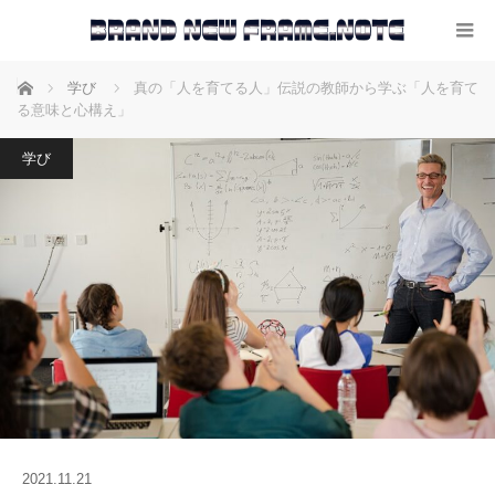
ホーム
学び
真の「人を育てる人」伝説の教師から学ぶ「人を育て
る意味と心構え」
学び
2021.11.21